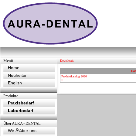
Menü
Downloads
Home
Dat
Neuheiten
Produktkatalog 2020
»
English
Produkte
Praxisbedarf
Laborbedarf
Über AURA - DENTAL
Wir Ã¼ber uns